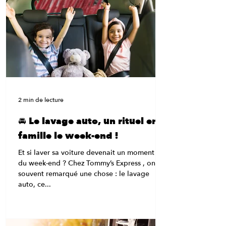
choses. 😉 Bienvenue dans le carwash
nouvelle génération , celui qui dépoussière
les vieilles stations et fait du lavage auto une
expérience rapide, efficace et carrément fun.
💡 “Un tunnel ? Ça lave vraiment bien ?” Oh
que oui.
2 min de lecture
🚘 Le lavage auto, un rituel en
famille le week-end !
Et si laver sa voiture devenait un moment fun
du week-end ? Chez Tommy’s Express , on a
souvent remarqué une chose : le lavage
auto, ce...