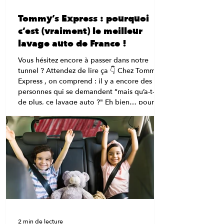
Tommy’s Express : pourquoi
c’est (vraiment) le meilleur
lavage auto de France !
Vous hésitez encore à passer dans notre
tunnel ? Attendez de lire ça 👇 Chez Tommy’s
Express , on comprend : il y a encore des
personnes qui se demandent “mais qu’a-t-il
de plus, ce lavage auto ?" Eh bien… pour
être complètement honnête, beaucoup de
choses. 😉 Bienvenue dans le carwash
nouvelle génération , celui qui dépoussière
les vieilles stations et fait du lavage auto une
expérience rapide, efficace et carrément fun.
💡 “Un tunnel ? Ça lave vraiment bien ?” Oh
que oui.
2 min de lecture