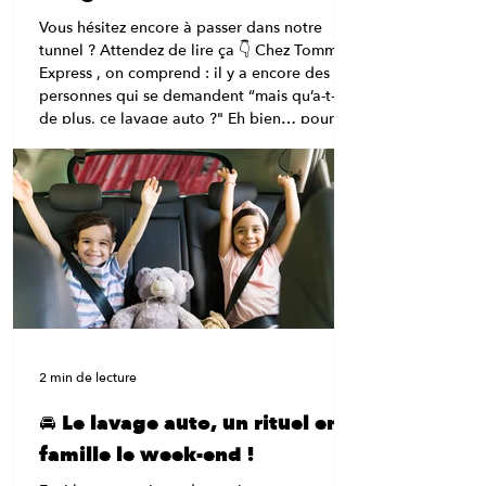
Vous hésitez encore à passer dans notre
tunnel ? Attendez de lire ça 👇 Chez Tommy’s
Express , on comprend : il y a encore des
personnes qui se demandent “mais qu’a-t-il
de plus, ce lavage auto ?" Eh bien… pour
être complètement honnête, beaucoup de
choses. 😉 Bienvenue dans le carwash
nouvelle génération , celui qui dépoussière
les vieilles stations et fait du lavage auto une
expérience rapide, efficace et carrément fun.
💡 “Un tunnel ? Ça lave vraiment bien ?” Oh
que oui.
2 min de lecture
🚘 Le lavage auto, un rituel en
famille le week-end !