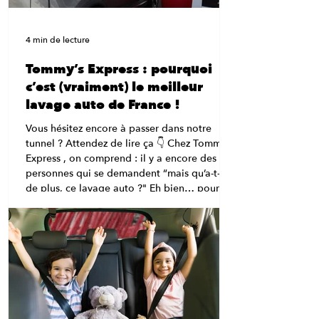
4 min de lecture
Tommy’s Express : pourquoi
c’est (vraiment) le meilleur
lavage auto de France !
Vous hésitez encore à passer dans notre
tunnel ? Attendez de lire ça 👇 Chez Tommy’s
Express , on comprend : il y a encore des
personnes qui se demandent “mais qu’a-t-il
de plus, ce lavage auto ?" Eh bien… pour
être complètement honnête, beaucoup de
choses. 😉 Bienvenue dans le carwash
nouvelle génération , celui qui dépoussière
les vieilles stations et fait du lavage auto une
expérience rapide, efficace et carrément fun.
💡 “Un tunnel ? Ça lave vraiment bien ?” Oh
que oui.