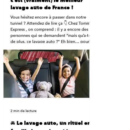
c’est (vraiment) le meilleur
lavage auto de France !
Vous hésitez encore à passer dans notre
tunnel ? Attendez de lire ça 👇 Chez Tommy’s
Express , on comprend : il y a encore des
personnes qui se demandent “mais qu’a-t-il
de plus, ce lavage auto ?" Eh bien… pour
être complètement honnête, beaucoup de
choses. 😉 Bienvenue dans le carwash
nouvelle génération , celui qui dépoussière
les vieilles stations et fait du lavage auto une
expérience rapide, efficace et carrément fun.
💡 “Un tunnel ? Ça lave vraiment bien ?” Oh
que oui.
2 min de lecture
🚘 Le lavage auto, un rituel en