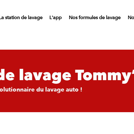
La station de lavage
L'app
Nos formules de lavage
Nos
 de lavage Tommy
lutionnaire du lavage auto !