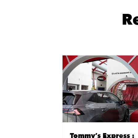
R
Tommy’s Express :