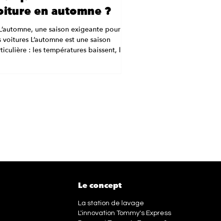
oiture en automne ?
L’automne, une saison exigeante pour
 voitures L’automne est une saison
ticulière : les températures baissent, les
ies...
Le concept
La station de lavage
L'innovation Tommy's Express