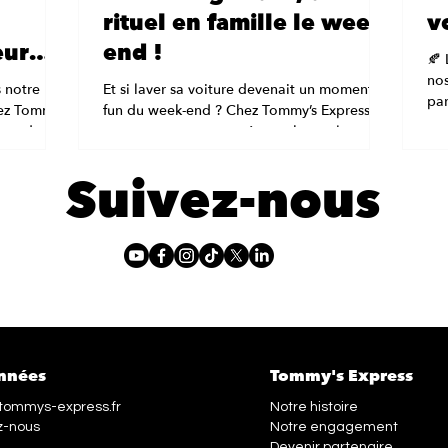
rituel en famille le week-
v
eur
end !
🍂 
nce !
nos
 notre
Et si laver sa voiture devenait un moment
par
hez Tommy’s
fun du week-end ? Chez Tommy’s Express ,
plu
core des
on a souvent remarqué une chose : le
qu’a-t-il
lavage auto, ce...
Suivez-nous
ucoup de
wash
époussière
age auto
t
 lave
nnées
Tommy's Express
tommys-express.fr
Notre histoire
z-nous
Notre engagement
Devenir partenaire