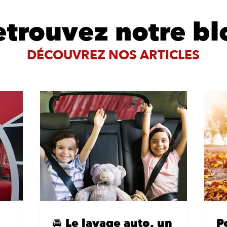
etrouvez notre bl
DÉCOUVREZ NOS ARTICLES
🚘 Le lavage auto, un
P