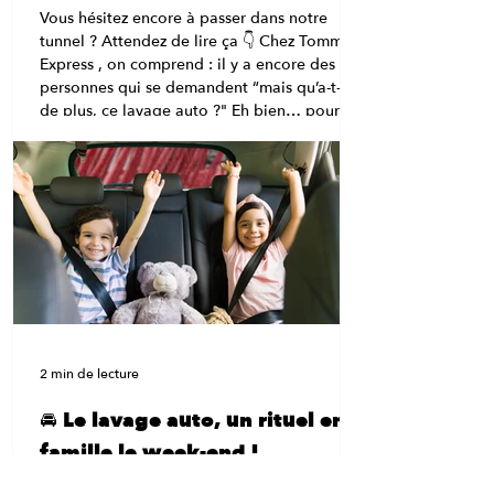
Vous hésitez encore à passer dans notre
tunnel ? Attendez de lire ça 👇 Chez Tommy’s
Express , on comprend : il y a encore des
personnes qui se demandent “mais qu’a-t-il
de plus, ce lavage auto ?" Eh bien… pour
être complètement honnête, beaucoup de
choses. 😉 Bienvenue dans le carwash
nouvelle génération , celui qui dépoussière
les vieilles stations et fait du lavage auto une
expérience rapide, efficace et carrément fun.
💡 “Un tunnel ? Ça lave vraiment bien ?” Oh
que oui.
2 min de lecture
🚘 Le lavage auto, un rituel en
famille le week-end !
Et si laver sa voiture devenait un moment fun