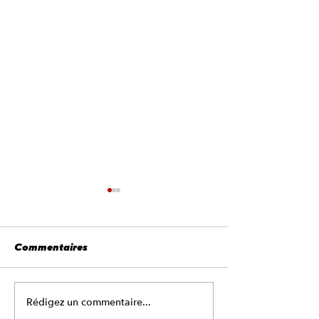
Commentaires
Rédigez un commentaire...
Pourquoi laver
🚘 Le lavage auto, un
voiture en aut