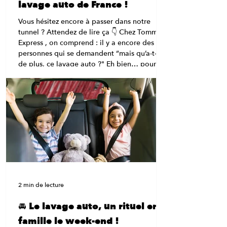
lavage auto de France !
Vous hésitez encore à passer dans notre
tunnel ? Attendez de lire ça 👇 Chez Tommy’s
Express , on comprend : il y a encore des
personnes qui se demandent “mais qu’a-t-il
de plus, ce lavage auto ?" Eh bien… pour
être complètement honnête, beaucoup de
choses. 😉 Bienvenue dans le carwash
nouvelle génération , celui qui dépoussière
les vieilles stations et fait du lavage auto une
expérience rapide, efficace et carrément fun.
💡 “Un tunnel ? Ça lave vraiment bien ?” Oh
que oui.
2 min de lecture
🚘 Le lavage auto, un rituel en
famille le week-end !