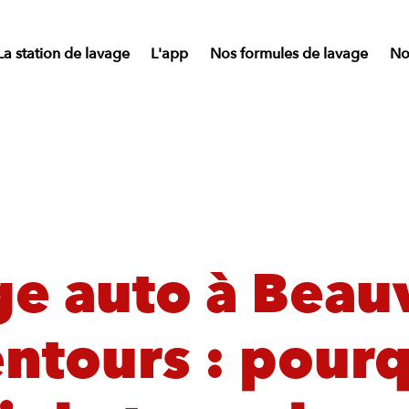
La station de lavage
L'app
Nos formules de lavage
Nos
e auto à Beau
entours : pour