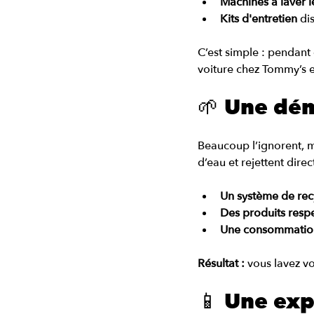
Machines à laver l
Kits d'entretien 
di
C’est simple : pendant q
voiture chez Tommy’s e
🌱 Une dé
Beaucoup l’ignorent, 
d’eau et rejettent dire
Un système de rec
Des produits resp
Une consommation
Résultat : 
vous lavez vo
📱 Une exp