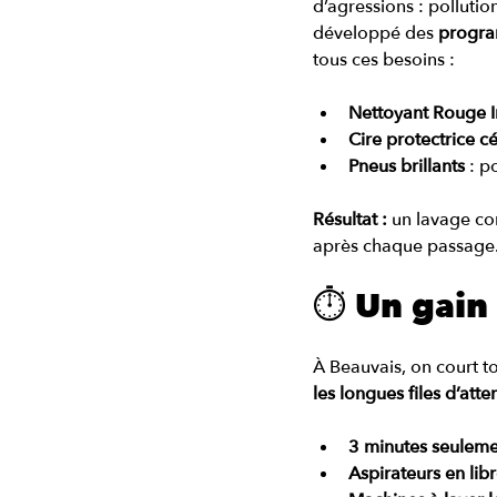
d’agressions : pollutio
développé des 
progra
tous ces besoins :
Nettoyant Rouge I
Cire protectrice 
Pneus brillants
 : p
Résultat :
 un lavage co
après chaque passage
⏱️ Un gai
À Beauvais, on court t
les longues files d’at
3 minutes seulem
Aspirateurs en lib