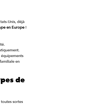
tats-Unis, déjà 
type en Europe
 ! 
té.
matiquement.
et équipements 
familiale en 
ypes de 
toutes sortes 