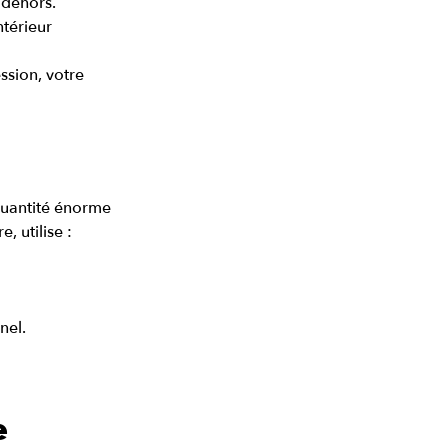
 dehors.
ntérieur
ssion, votre 
quantité énorme 
, utilise :
nel.
e