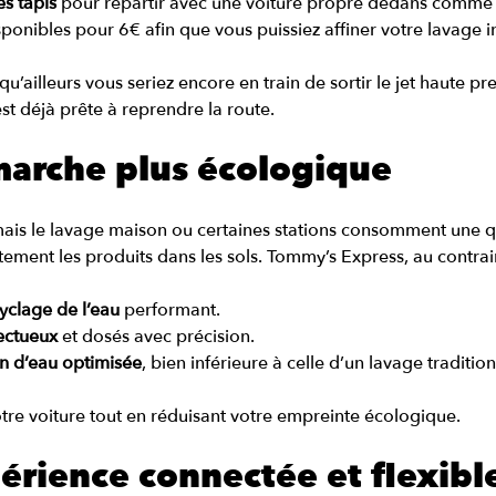
es tapis
 pour repartir avec une voiture propre dedans comme
sponibles pour 6€ afin que vous puissiez affiner votre lavage i
u’ailleurs vous seriez encore en train de sortir le jet haute pre
st déjà prête à reprendre la route.
marche plus écologique
mais le lavage maison ou certaines stations consomment une 
ctement les produits dans les sols. Tommy’s Express, au contraire
yclage de l’eau
 performant.
ectueux
 et dosés avec précision.
 d’eau optimisée
, bien inférieure à celle d’un lavage tradition
tre voiture tout en réduisant votre empreinte écologique.
érience connectée et flexibl