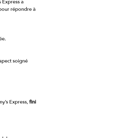
s Express a 
 pour répondre à 
ée.
spect soigné 
y’s Express, 
fini 