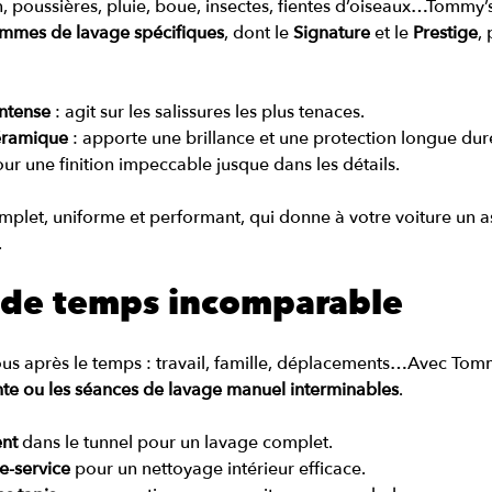
n, poussières, pluie, boue, insectes, fientes d’oiseaux…Tommy’
mmes de lavage spécifiques
, dont le 
Signature
 et le 
Prestige
,
ntense
 : agit sur les salissures les plus tenaces.
céramique
 : apporte une brillance et une protection longue dur
our une finition impeccable jusque dans les détails.
mplet, uniforme et performant, qui donne à votre voiture un a
.
n de temps incomparable
ous après le temps : travail, famille, déplacements…Avec Tomm
tente ou les séances de lavage manuel interminables
.
ent
 dans le tunnel pour un lavage complet.
re-service
 pour un nettoyage intérieur efficace.