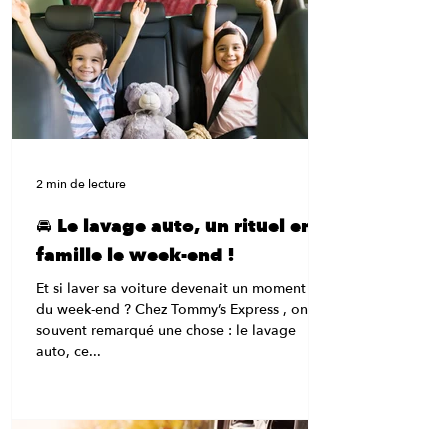
nouvelle génération , celui qui dépoussière
les vieilles stations et fait du lavage auto une
expérience rapide, efficace et carrément fun.
💡 “Un tunnel ? Ça lave vraiment bien ?” Oh
que oui.
2 min de lecture
🚘 Le lavage auto, un rituel en
famille le week-end !
Et si laver sa voiture devenait un moment fun
du week-end ? Chez Tommy’s Express , on a
souvent remarqué une chose : le lavage
auto, ce...