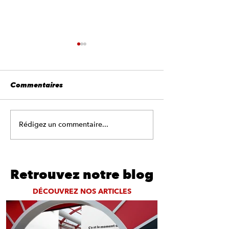
Commentaires
Rédigez un commentaire...
Pourquoi laver
🚘 Le lavage auto, un
voiture en aut
rituel en famille le
week-end !
Retrouvez notre blog
DÉCOUVREZ NOS ARTICLES