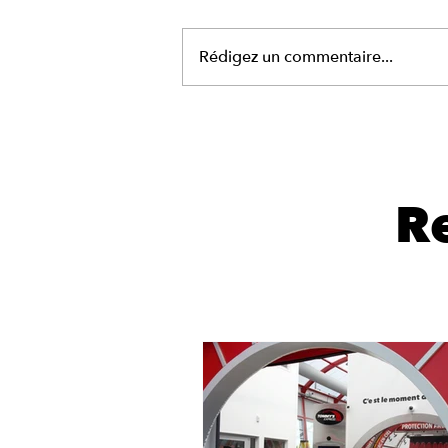
Rédigez un commentaire...
Tommy’s Express :
pourquoi c’est (vraiment)
le meilleur lavage auto
de France !
R