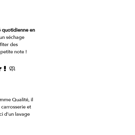
té quotidienne en 
 un séchage 
iter des 
petite note !
 ! 🧼
mme Qualité, il 
 carrosserie et 
ci d'un lavage 