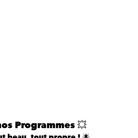
nos Programmes 💥
out beau, tout propre ! 🌟