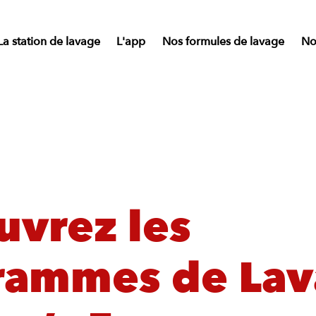
La station de lavage
L'app
Nos formules de lavage
Nos
uvrez les
rammes de La