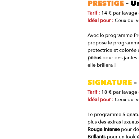
PRESTIGE
 – U
Tarif :
14 € par lavage o
Idéal pour :
 Ceux qui 
Avec le programme Pre
propose le programme
protectrice et colorée q
pneus
 pour des jantes
elle brillera !
SIGNATURE
 
Tarif :
18 € par lavage o
Idéal pour :
Ceux qui v
Le programme Signature 
plus des extras luxueux 
Rouge Intense
 pour dé
Brillants
 pour un look 