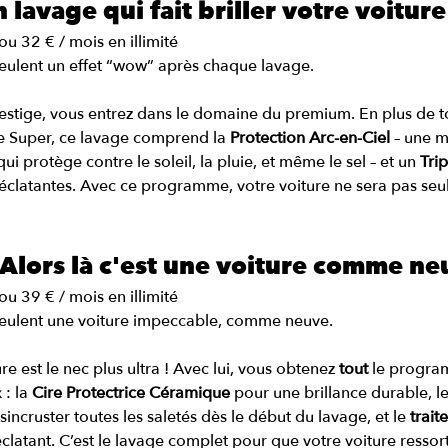
n lavage qui fait briller votre voiture
u 32 € / mois en illimité
veulent un effet “wow” après chaque lavage.
stige, vous entrez dans le domaine du premium. En plus de t
 Super, ce lavage comprend la 
Protection Arc-en-Ciel
 – une m
ui protège contre le soleil, la pluie, et même le sel – et un 
Tri
 éclatantes. Avec ce programme, votre voiture ne sera pas seu
– Alors là c'est une voiture comme ne
u 39 € / mois en illimité
eulent une voiture impeccable, comme neuve.
est le nec plus ultra ! Avec lui, vous obtenez 
tout
 le progra
: la 
Cire Protectrice Céramique
 pour une brillance durable, le
sincruster toutes les saletés dès le début du lavage, et le 
trait
éclatant. C’est le lavage complet pour que votre voiture ress