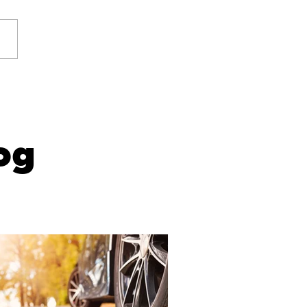
quoi laver sa voiture
automne ?
og