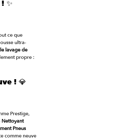
 ! ✨
out ce que 
ousse ultra-
ple lavage de 
lement propre : 
uve ! 💎
mme Prestige, 
 
Nettoyant 
ement Pneus 
orte comme neuve 