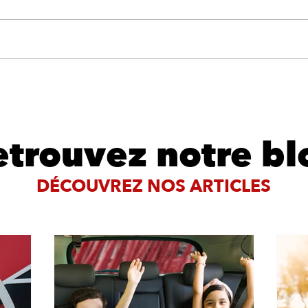
Pour
🚘 Le lavage auto, un
en 
rituel en famille le week-
end !
etrouvez notre bl
DÉCOUVREZ NOS ARTICLES