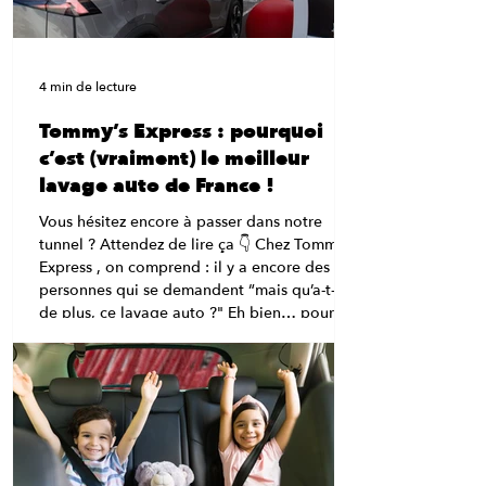
4 min de lecture
Tommy’s Express : pourquoi
c’est (vraiment) le meilleur
lavage auto de France !
Vous hésitez encore à passer dans notre
tunnel ? Attendez de lire ça 👇 Chez Tommy’s
Express , on comprend : il y a encore des
personnes qui se demandent “mais qu’a-t-il
de plus, ce lavage auto ?" Eh bien… pour
être complètement honnête, beaucoup de
choses. 😉 Bienvenue dans le carwash
nouvelle génération , celui qui dépoussière
les vieilles stations et fait du lavage auto une
expérience rapide, efficace et carrément fun.
💡 “Un tunnel ? Ça lave vraiment bien ?” Oh
que oui.