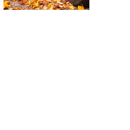
3 min de lecture
Pourquoi laver sa voiture en
automne ?
🍂 L’automne, une saison exigeante pour nos
voitures L’automne est une saison
particulière : les températures baissent, les
pluies...
Suivez-nous