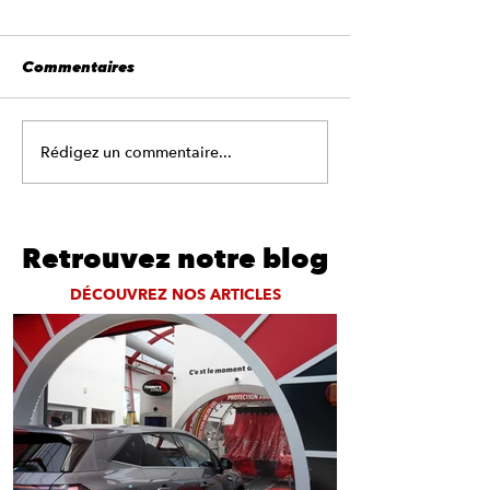
Commentaires
Rédigez un commentaire...
Pourquoi laver
🚘 Le lavage auto, un
voiture en aut
rituel en famille le
week-end !
Retrouvez notre blog
DÉCOUVREZ NOS ARTICLES