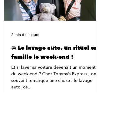
nouvelle génération , celui qui dépoussière
les vieilles stations et fait du lavage auto une
expérience rapide, efficace et carrément fun.
💡 “Un tunnel ? Ça lave vraiment bien ?” Oh
que oui.
2 min de lecture
🚘 Le lavage auto, un rituel en
famille le week-end !
Et si laver sa voiture devenait un moment fun
du week-end ? Chez Tommy’s Express , on a
souvent remarqué une chose : le lavage
auto, ce...