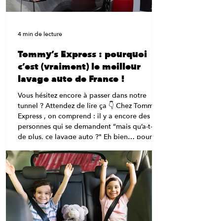
4 min de lecture
Tommy’s Express : pourquoi
c’est (vraiment) le meilleur
lavage auto de France !
Vous hésitez encore à passer dans notre
tunnel ? Attendez de lire ça 👇 Chez Tommy’s
Express , on comprend : il y a encore des
personnes qui se demandent “mais qu’a-t-il
de plus, ce lavage auto ?" Eh bien… pour
être complètement honnête, beaucoup de
choses. 😉 Bienvenue dans le carwash
nouvelle génération , celui qui dépoussière
les vieilles stations et fait du lavage auto une
expérience rapide, efficace et carrément fun.