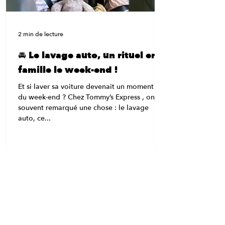
💡 “Un tunnel ? Ça lave vraiment bien ?” Oh
que oui.
2 min de lecture
🚘 Le lavage auto, un rituel en
famille le week-end !
Et si laver sa voiture devenait un moment fun
du week-end ? Chez Tommy’s Express , on a
souvent remarqué une chose : le lavage
auto, ce...