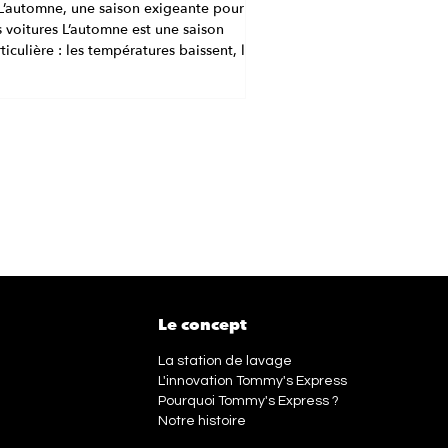
L’automne, une saison exigeante pour
 voitures L’automne est une saison
ticulière : les températures baissent, les
ies...
Le concept
La station de lavage
L'innovation Tommy's Express
Pourquoi Tommy's Express ?
Notre histoire