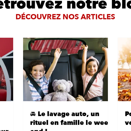
etrouvez notre bl
DÉCOUVREZ NOS ARTICLES
🚘 Le lavage auto, un
P
rituel en famille le week-
v