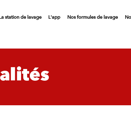
La station de lavage
L'app
Nos formules de lavage
Nos
alités