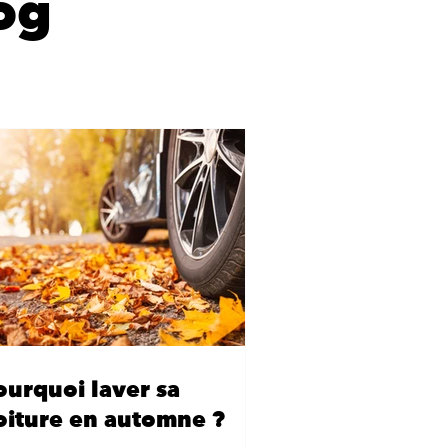
og
ourquoi laver sa
oiture en automne ?