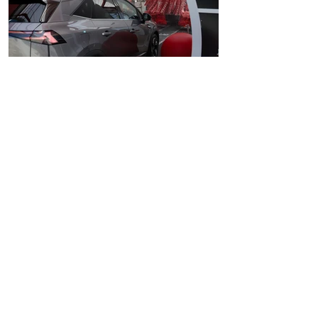
4 min de lecture
Tommy’s Express : pourquoi
c’est (vraiment) le meilleur
lavage auto de France !
Vous hésitez encore à passer dans notre
tunnel ? Attendez de lire ça 👇 Chez Tommy’s
Express , on comprend : il y a encore des
personnes qui se demandent “mais qu’a-t-il
de plus, ce lavage auto ?" Eh bien… pour
être complètement honnête, beaucoup de
choses. 😉 Bienvenue dans le carwash