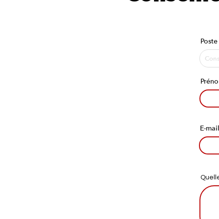
Poste
Prén
E-mai
Quell