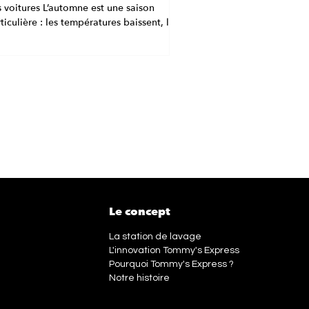
 voitures L’automne est une saison
ticulière : les températures baissent, les
ies...
Le concept
La station de lavage
L'innovation Tommy's Express
Pourquoi Tommy's Express ?
Notre histoire