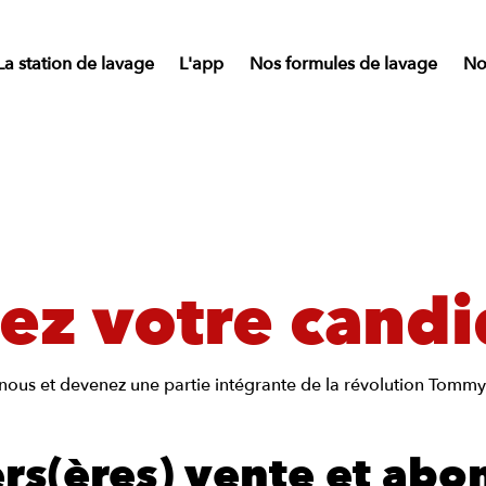
La station de lavage
L'app
Nos formules de lavage
Nos
ez votre candi
nous et devenez une partie intégrante de la révolution Tommy'
ers(ères) vente et ab