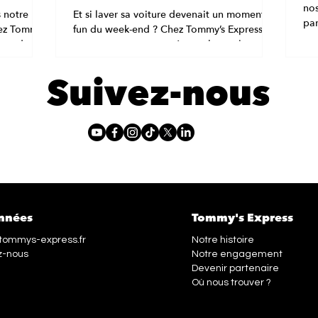
nce !
nos
 notre
Et si laver sa voiture devenait un moment
par
hez Tommy’s
fun du week-end ? Chez Tommy’s Express ,
plu
core des
on a souvent remarqué une chose : le
qu’a-t-il
lavage auto, ce...
Suivez-nous
ucoup de
wash
époussière
age auto
t
 lave
nnées
Tommy's Express
tommys-express.fr
Notre histoire
z-nous
Notre engagement
Devenir partenaire
Où nous trouver ?