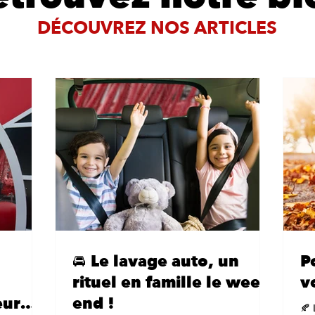
DÉCOUVREZ NOS ARTICLES
🚘 Le lavage auto, un
P
rituel en famille le week-
v
eur
end !
🍂 